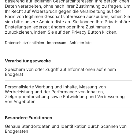
Trainerbörse
Login SpielPlus
FOLGE DEM BFV
TOP-VEREINE
TOP-PARTNER