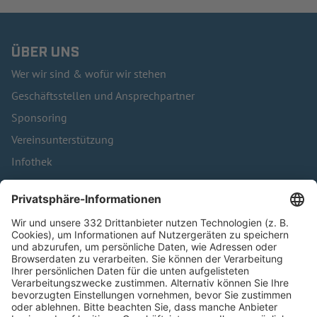
ÜBER UNS
Wer wir sind & wofür wir stehen
Geschäftsstellen und Ansprechpartner
Sponsoring
Vereinsunterstützung
Infothek
Kontakt
HÄUFIG BESUCHTE SEITEN
Pässe und Vereinswechsel
Trainerausbildung
Schulungsangebot Vereinsmitarbeiter
BFV-Geschäftsstellen