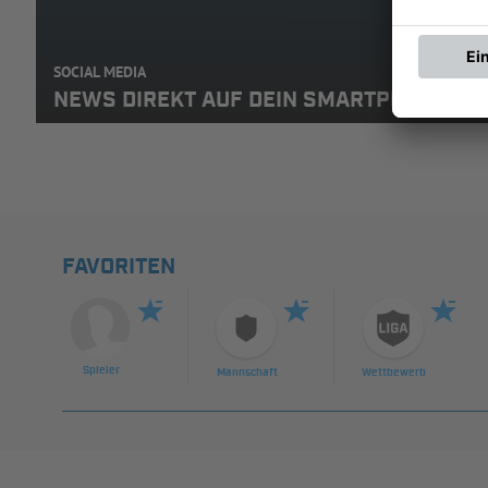
SOCIAL MEDIA
NEWS DIREKT AUF DEIN SMARTPHONE: A
FAVORITEN
Spieler
Mannschaft
Wettbewerb