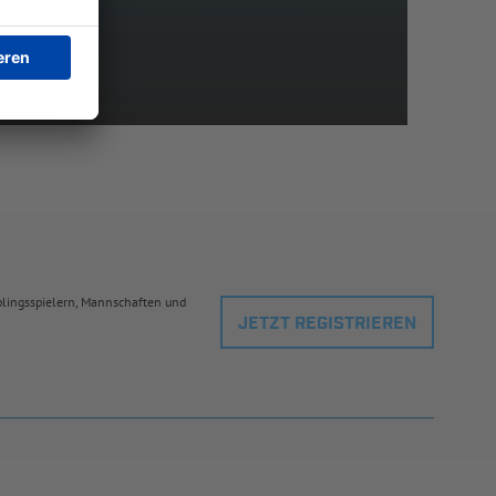
eblingsspielern, Mannschaften und
JETZT REGISTRIEREN