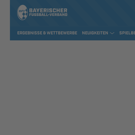
ERGEBNISSE & WETTBEWERBE
NEUIGKEITEN
SPIELB