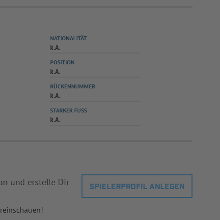
NATIONALITÄT
k.A.
POSITION
k.A.
RÜCKENNUMMER
k.A.
STARKER FUSS
k.A.
an und erstelle Dir
SPIELERPROFIL ANLEGEN
 reinschauen!