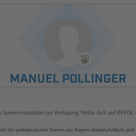
MANUEL POLLINGER
n Spieleinsatzdaten zur Verfügung. Melde dich auf BFV.DE 
uch die spektakulärsten Szenen aus Bayerns Amateurfußball, jetzt