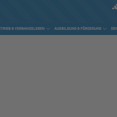
ETRIEB & VERBANDSLEBEN
AUSBILDUNG & FÖRDERUNG
DE