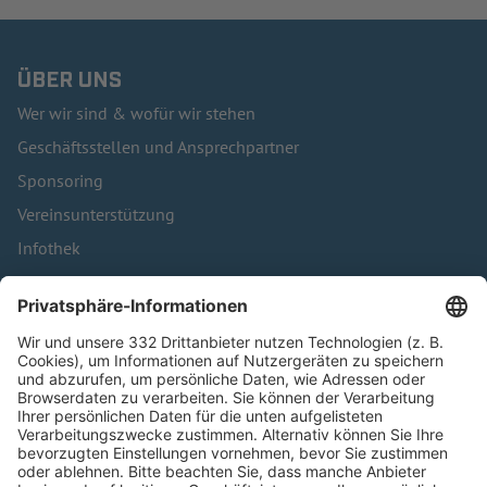
ÜBER UNS
Wer wir sind & wofür wir stehen
Geschäftsstellen und Ansprechpartner
Sponsoring
Vereinsunterstützung
Infothek
Kontakt
HÄUFIG BESUCHTE SEITEN
Pässe und Vereinswechsel
Trainerausbildung
Schulungsangebot Vereinsmitarbeiter
BFV-Geschäftsstellen