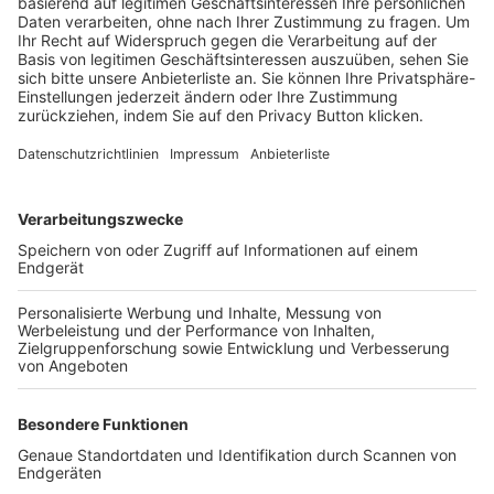
Trainerbörse
Login SpielPlus
FOLGE DEM BFV
TOP-VEREINE
TOP-PARTNER