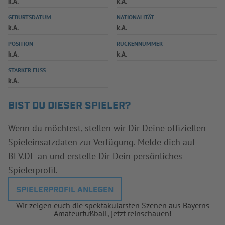
k.A.
k.A.
INFOTHEK
SPIELPLUS
GEBURTSDATUM
NATIONALITÄT
k.A.
k.A.
POSITION
RÜCKENNUMMER
k.A.
k.A.
STARKER FUSS
k.A.
BIST DU DIESER SPIELER?
Wenn du möchtest, stellen wir Dir Deine offiziellen
Spieleinsatzdaten zur Verfügung. Melde dich auf
BFV.DE an und erstelle Dir Dein persönliches
Spielerprofil.
SPIELERPROFIL ANLEGEN
Wir zeigen euch die spektakulärsten Szenen aus Bayerns
Amateurfußball, jetzt reinschauen!