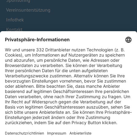
Sponsoring
Vereinsunterstützung
Infothek
Kontakt
HÄUFIG BESUCHTE SEITEN
Pässe und Vereinswechsel
Trainerausbildung
Schulungsangebot Vereinsmitarbeiter
BFV-Geschäftsstellen
Trainerbörse
Login SpielPlus
FOLGE DEM BFV