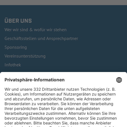
ÜBER UNS
Wer wir sind & wofür wir stehen
Geschäftsstellen und Ansprechpartner
Sponsoring
Vereinsunterstützung
Infothek
Kontakt
HÄUFIG BESUCHTE SEITEN
Pässe und Vereinswechsel
Trainerausbildung
Schulungsangebot Vereinsmitarbeiter
BFV-Geschäftsstellen