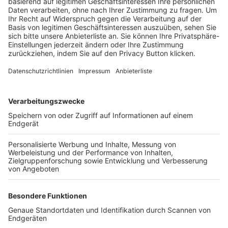
Trainerbörse
Login SpielPlus
FOLGE DEM BFV
TOP-VEREINE
TOP-PARTNER