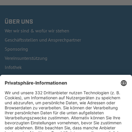
ÜBER UNS
Wer wir sind & wofür wir stehen
Geschäftsstellen und Ansprechpartner
Sponsoring
Vereinsunterstützung
Infothek
Kontakt
HÄUFIG BESUCHTE SEITEN
Pässe und Vereinswechsel
Trainerausbildung
Schulungsangebot Vereinsmitarbeiter
BFV-Geschäftsstellen