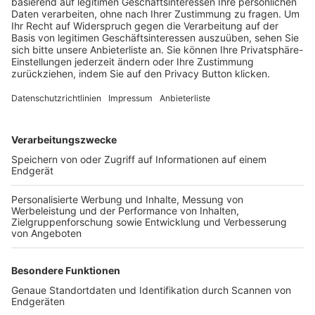
Trainerbörse
Login SpielPlus
FOLGE DEM BFV
TOP-VEREINE
TOP-PARTNER