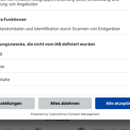
-
:
-
andelsbrunn 2
VfB Passau Grubweg 3
Sportanlage Jandelsbrunn | Fasangarten 1 | 94118 Jandelsbrunn
KK 7 Passau Res.
-
:
-
efenbach DJK 2
SSV Jandelsbrunn 2
Sportanlage Tiefenbach | Eulenweg 8 | 94113 Tiefenbach
KK 7 Passau Res.
-
:
-
andelsbrunn 2
SV Neukirchen v. W. 2
Sportanlage Jandelsbrunn | Fasangarten 1 | 94118 Jandelsbrunn
KK 7 Passau Res.
-
:
-
andelsbrunn 2
FC Dreisessel 2
Sportanlage Jandelsbrunn | Fasangarten 1 | 94118 Jandelsbrunn
KK 7 Passau Res.