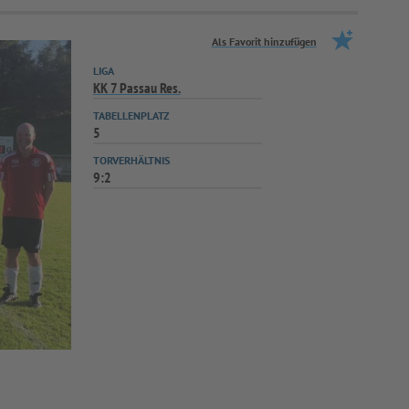
Als Favorit hinzufügen
LIGA
KK 7 Passau Res.
TABELLENPLATZ
5
TORVERHÄLTNIS
9:2