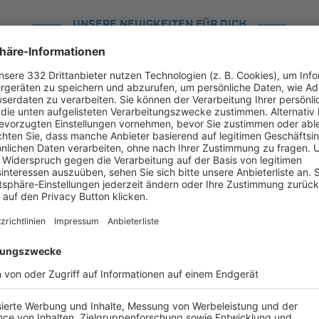
UNSERE NEUIGKEITEN FÜR DICH
ALLE NEWS
chste Spiele
Letzte Spiele
Kompletter Spielplan
KK 7 Passau Res.