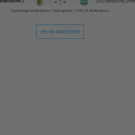
-
:
-
andelsbrunn 2
(SG) Oberpolling 2/
Nam
Sportanlage Jandelsbrunn | Fasangarten 1 | 94118 Jandelsbrunn
MEHR ANZEIGEN