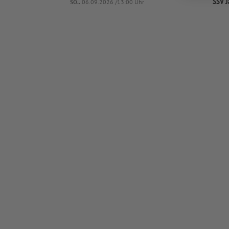
SSV J
SO..
06.09.2026 /13:00 Uhr