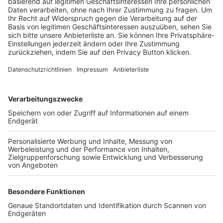
Trainerbörse
Login SpielPlus
FOLGE DEM BFV
TOP-VEREINE
TOP-PARTNER