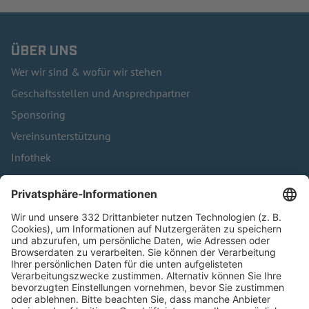
ÜBER UNS
Wer wir sind & wofür wir stehen
Geschäftsstellen und Ansprechpartner
Sponsoring
Vereinsunterstützung
Infothek
Kontakt
HÄUFIG BESUCHTE SEITEN
Pässe und Vereinswechsel
Trainerausbildung
Schulungsangebot Vereinsmitarbeiter
BFV-Geschäftsstellen