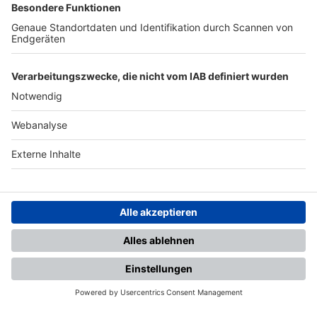
TOP-PARTNER
SFV
DFB
UEFA
FIFA
Nutzungsbedingungen
Datenschutz
Impressum