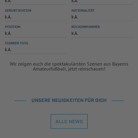
k.A.
k.A.
GEBURTSDATUM
NATIONALITÄT
k.A.
k.A.
POSITION
RÜCKENNUMMER
k.A.
k.A.
STARKER FUSS
k.A.
Wir zeigen euch die spektakulärsten Szenen aus Bayerns
Amateurfußball, jetzt reinschauen!
UNSERE NEUIGKEITEN FÜR DICH
ALLE NEWS