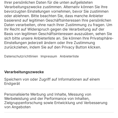
Pässe und Vereinswechsel
Trainerausbildung
Schulungsangebot Vereinsmitarbeiter
BFV-Geschäftsstellen
Trainerbörse
Login SpielPlus
FOLGE DEM BFV
TOP-VEREINE