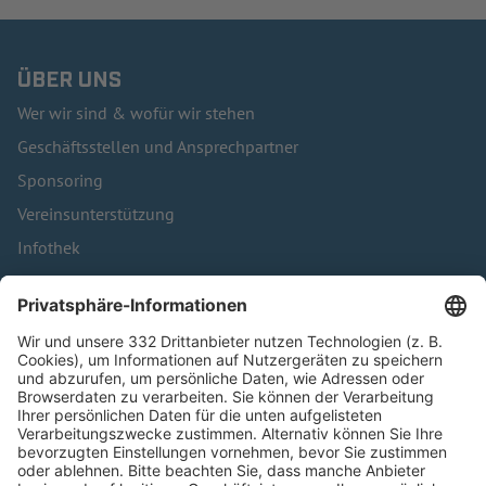
ÜBER UNS
Wer wir sind & wofür wir stehen
Geschäftsstellen und Ansprechpartner
Sponsoring
Vereinsunterstützung
Infothek
Kontakt
HÄUFIG BESUCHTE SEITEN
Pässe und Vereinswechsel
Trainerausbildung
Schulungsangebot Vereinsmitarbeiter
BFV-Geschäftsstellen