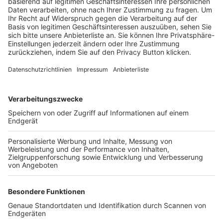
Trainerbörse
Login SpielPlus
FOLGE DEM BFV
TOP-VEREINE
TOP-PARTNER