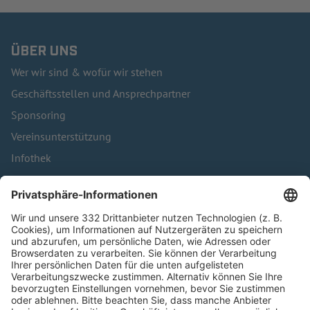
ÜBER UNS
Wer wir sind & wofür wir stehen
Geschäftsstellen und Ansprechpartner
Sponsoring
Vereinsunterstützung
Infothek
Kontakt
HÄUFIG BESUCHTE SEITEN
Pässe und Vereinswechsel
Trainerausbildung
Schulungsangebot Vereinsmitarbeiter
BFV-Geschäftsstellen