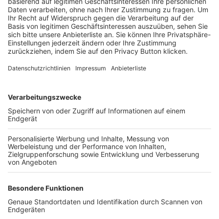
Trainerbörse
Login SpielPlus
FOLGE DEM BFV
TOP-VEREINE
TOP-PARTNER