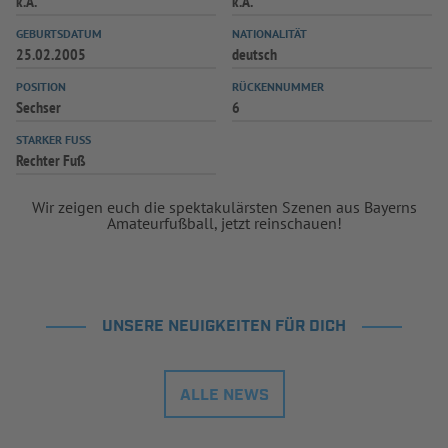
k.A.
k.A.
INFOTHEK
SPIELPLUS
GEBURTSDATUM
NATIONALITÄT
25.02.2005
deutsch
POSITION
RÜCKENNUMMER
Sechser
6
STARKER FUSS
Rechter Fuß
Wir zeigen euch die spektakulärsten Szenen aus Bayerns
Amateurfußball, jetzt reinschauen!
UNSERE NEUIGKEITEN FÜR DICH
ALLE NEWS