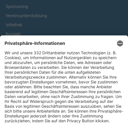
Sponsoring
Vereinsunterstützung
Infothek
Kontakt
HÄUFIG BESUCHTE SEITEN
Pässe und Vereinswechsel
Trainerausbildung
Schulungsangebot Vereinsmitarbeiter
BFV-Geschäftsstellen
Trainerbörse
Login SpielPlus
FOLGE DEM BFV