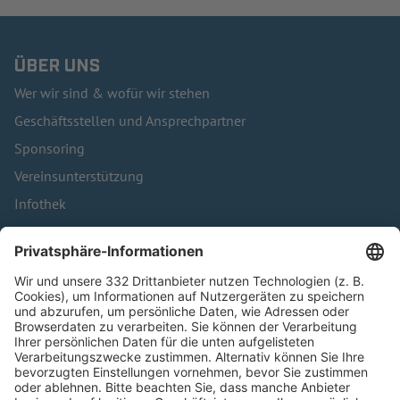
ÜBER UNS
Wer wir sind & wofür wir stehen
Geschäftsstellen und Ansprechpartner
Sponsoring
Vereinsunterstützung
Infothek
Kontakt
HÄUFIG BESUCHTE SEITEN
Pässe und Vereinswechsel
Trainerausbildung
Schulungsangebot Vereinsmitarbeiter
BFV-Geschäftsstellen