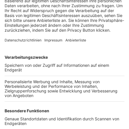
Trainerbörse
Login SpielPlus
FOLGE DEM BFV
TOP-VEREINE
TOP-PARTNER