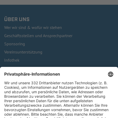
ÜBER UNS
Wer wir sind & wofür wir stehen
Geschäftsstellen und Ansprechpartner
Sponsoring
Vereinsunterstützung
Infothek
Kontakt
HÄUFIG BESUCHTE SEITEN
Pässe und Vereinswechsel
Trainerausbildung
Schulungsangebot Vereinsmitarbeiter
BFV-Geschäftsstellen