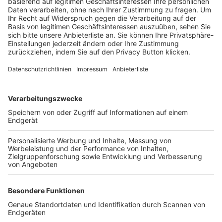
Trainerbörse
Login SpielPlus
FOLGE DEM BFV
TOP-VEREINE
TOP-PARTNER