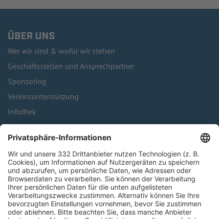
ÜBER UNS
Wer wir sind & wofür wir stehen
Geschäftsstellen und Ansprechpartner
Sponsoring
Vereinsunterstützung
Infothek
Kontakt
HÄUFIG BESUCHTE SEITEN
Pässe und Vereinswechsel
Trainerausbildung
Schulungsangebot Vereinsmitarbeiter
BFV-Geschäftsstellen