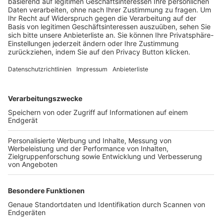
Trainerbörse
Login SpielPlus
FOLGE DEM BFV
TOP-VEREINE
TOP-PARTNER