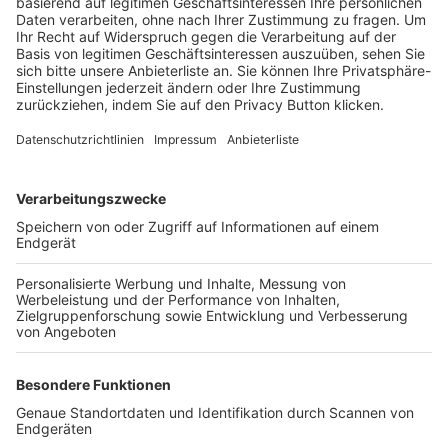
Trainerbörse
Login SpielPlus
FOLGE DEM BFV
TOP-VEREINE
TOP-PARTNER