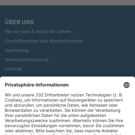
ÜBER UNS
Wer wir sind & wofür wir stehen
Geschäftsstellen und Ansprechpartner
Sponsoring
Vereinsunterstützung
Infothek
Kontakt
HÄUFIG BESUCHTE SEITEN
Pässe und Vereinswechsel
Trainerausbildung
Schulungsangebot Vereinsmitarbeiter
BFV-Geschäftsstellen