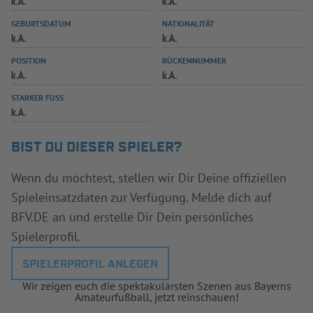
k.A.
k.A.
INFOTHEK
SPIELPLUS
GEBURTSDATUM
NATIONALITÄT
k.A.
k.A.
POSITION
RÜCKENNUMMER
k.A.
k.A.
STARKER FUSS
k.A.
BIST DU DIESER SPIELER?
Wenn du möchtest, stellen wir Dir Deine offiziellen
Spieleinsatzdaten zur Verfügung. Melde dich auf
BFV.DE an und erstelle Dir Dein persönliches
Spielerprofil.
SPIELERPROFIL ANLEGEN
Wir zeigen euch die spektakulärsten Szenen aus Bayerns
Amateurfußball, jetzt reinschauen!