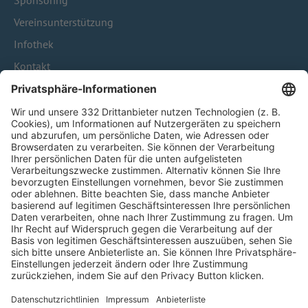
Sponsoring
Vereinsunterstützung
Infothek
Kontakt
HÄUFIG BESUCHTE SEITEN
Pässe und Vereinswechsel
Trainerausbildung
Schulungsangebot Vereinsmitarbeiter
BFV-Geschäftsstellen
Trainerbörse
Login SpielPlus
FOLGE DEM BFV