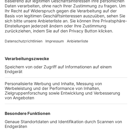
Trainerbörse
Login SpielPlus
FOLGE DEM BFV
TOP-VEREINE
TOP-PARTNER