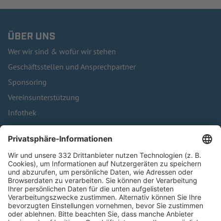
ÜBER UNS
Wer wir sind & wofür wir stehen
Geschäftsstellen und Ansprechpartner
Sponsoring
Vereinsunterstützung
Infothek
Kontakt
HÄUFIG BESUCHTE SEITEN
Pässe und Vereinswechsel
Trainerausbildung
Schulungsangebot Vereinsmitarbeiter
BFV-Geschäftsstellen