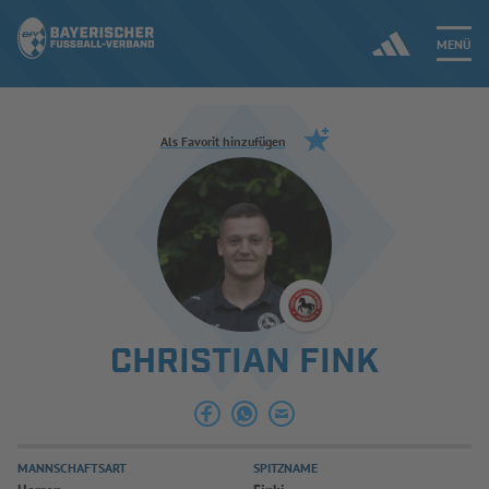
MENÜ
Jetzt einloggen
Als Favorit hinzufügen
ERGEBNISSE & WETTBEWERBE
NEUIGKEITEN
SPIELBETRIEB & VERBANDSLEBEN
CHRISTIAN FINK
AUSBILDUNG & FÖRDERUNG
DER VERBAND
MANNSCHAFTSART
SPITZNAME