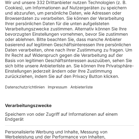
HÄUFIG BESUCHTE SEITEN
Pässe und Vereinswechsel
Trainerausbildung
Schulungsangebot Vereinsmitarbeiter
BFV-Geschäftsstellen
Trainerbörse
Login SpielPlus
FOLGE DEM BFV
TOP-VEREINE