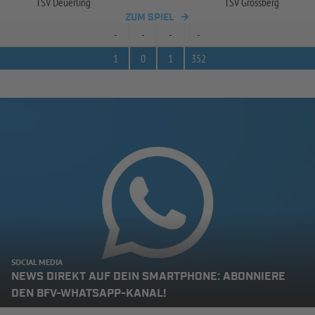
TSV Deuerling
TSV Grossberg
ZUM SPIEL
-
-
-
-
1
0
1
352
SOCIAL MEDIA
NEWS DIREKT AUF DEIN SMARTPHONE: ABONNIERE
DEN BFV-WHATSAPP-KANAL!