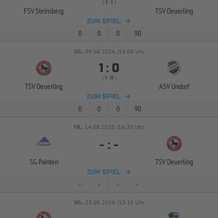
( 
 )
:
FSV Steinsberg
TSV Deuerling
ZUM SPIEL
0
0
0
90
SO..
09.08.2026 /14:00 Uhr


:
( 
 )
:
TSV Deuerling
ASV Undorf
ZUM SPIEL
0
0
0
90
FR..
14.08.2026 /16:30 Uhr
-
:
-
SG Painten
TSV Deuerling
ZUM SPIEL
-
-
-
-
SO..
23.08.2026 /13:15 Uhr