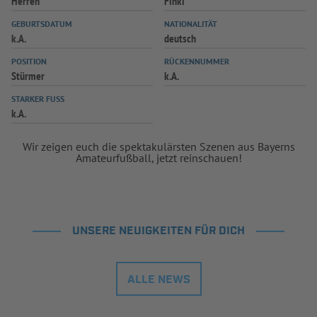
Herren
Finki
INFOTHEK
SPIELPLUS
GEBURTSDATUM
NATIONALITÄT
k.A.
deutsch
POSITION
RÜCKENNUMMER
Stürmer
k.A.
STARKER FUSS
k.A.
Wir zeigen euch die spektakulärsten Szenen aus Bayerns
Amateurfußball, jetzt reinschauen!
UNSERE NEUIGKEITEN FÜR DICH
ALLE NEWS