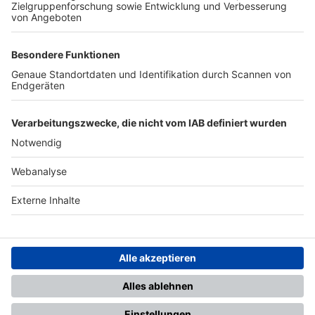
TOP-PARTNER
SFV
DFB
UEFA
FIFA
Nutzungsbedingungen
Datenschutz
Impressum