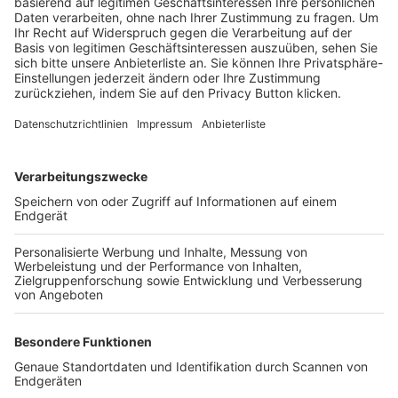
Trainerbörse
Login SpielPlus
FOLGE DEM BFV
TOP-VEREINE
TOP-PARTNER