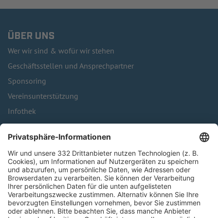
ÜBER UNS
Wer wir sind & wofür wir stehen
Geschäftsstellen und Ansprechpartner
Sponsoring
Vereinsunterstützung
Infothek
Kontakt
HÄUFIG BESUCHTE SEITEN
Pässe und Vereinswechsel
Trainerausbildung
Schulungsangebot Vereinsmitarbeiter
BFV-Geschäftsstellen