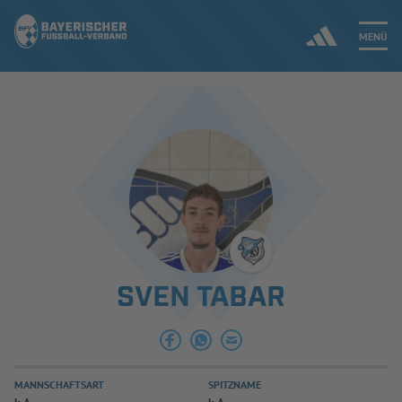
MENÜ
Jetzt einloggen
ERGEBNISSE & WETTBEWERBE
NEUIGKEITEN
SPIELBETRIEB & VERBANDSLEBEN
SVEN TABAR
AUSBILDUNG & FÖRDERUNG
DER VERBAND
MANNSCHAFTSART
SPITZNAME