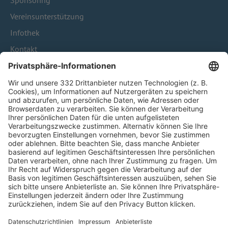
Sponsoring
Vereinsunterstützung
Infothek
Kontakt
HÄUFIG BESUCHTE SEITEN
Pässe und Vereinswechsel
Trainerausbildung
Schulungsangebot Vereinsmitarbeiter
BFV-Geschäftsstellen
Trainerbörse
Login SpielPlus
FOLGE DEM BFV