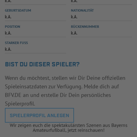
k.A.
k.A.
INFOTHEK
SPIELPLUS
GEBURTSDATUM
NATIONALITÄT
k.A.
k.A.
POSITION
RÜCKENNUMMER
k.A.
k.A.
STARKER FUSS
k.A.
BIST DU DIESER SPIELER?
Wenn du möchtest, stellen wir Dir Deine offiziellen
Spieleinsatzdaten zur Verfügung. Melde dich auf
BFV.DE an und erstelle Dir Dein persönliches
Spielerprofil.
SPIELERPROFIL ANLEGEN
Wir zeigen euch die spektakulärsten Szenen aus Bayerns
Amateurfußball, jetzt reinschauen!