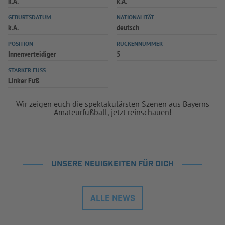
k.A.
k.A.
INFOTHEK
SPIELPLUS
GEBURTSDATUM
NATIONALITÄT
k.A.
deutsch
POSITION
RÜCKENNUMMER
Innenverteidiger
5
STARKER FUSS
Linker Fuß
Wir zeigen euch die spektakulärsten Szenen aus Bayerns
Amateurfußball, jetzt reinschauen!
UNSERE NEUIGKEITEN FÜR DICH
ALLE NEWS