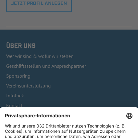
JETZT PROFIL ANLEGEN
ÜBER UNS
Wer wir sind & wofür wir stehen
Geschäftsstellen und Ansprechpartner
Sponsoring
Vereinsunterstützung
Infothek
Kontakt
HÄUFIG BESUCHTE SEITEN
Pässe und Vereinswechsel