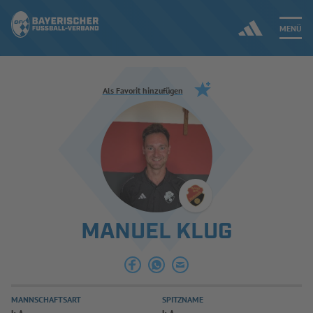
MENÜ
Jetzt einloggen
Als Favorit hinzufügen
ERGEBNISSE & WETTBEWERBE
NEUIGKEITEN
SPIELBETRIEB & VERBANDSLEBEN
MANUEL KLUG
AUSBILDUNG & FÖRDERUNG
DER VERBAND
MANNSCHAFTSART
SPITZNAME