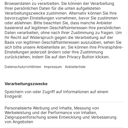
Trainerausbildung
Schulungsangebot Vereinsmitarbeiter
BFV-Geschäftsstellen
Trainerbörse
Login SpielPlus
FOLGE DEM BFV
TOP-VEREINE
TOP-PARTNER