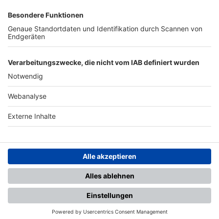
SFV
DFB
UEFA
FIFA
Nutzungsbedingungen
Datenschutz
Impressum