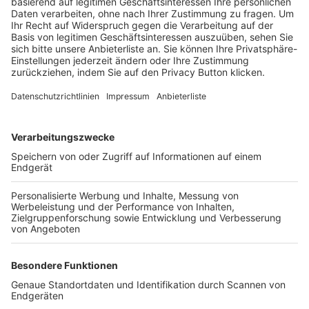
Trainerbörse
Login SpielPlus
FOLGE DEM BFV
TOP-VEREINE
TOP-PARTNER