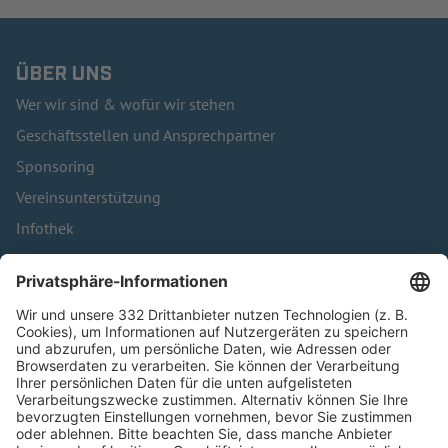
ÜBER UNS
Wer wir sind & wofür wir stehen
Geschäftsstellen und Ansprechpartner
Sponsoring
Vereinsunterstützung
Infothek
Kontakt
HÄUFIG BESUCHTE SEITEN
Pässe und Vereinswechsel
Trainerausbildung
Schulungsangebot Vereinsmitarbeiter
BFV-Geschäftsstellen