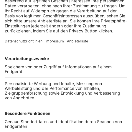
Trainerbörse
Login SpielPlus
FOLGE DEM BFV
TOP-VEREINE
TOP-PARTNER