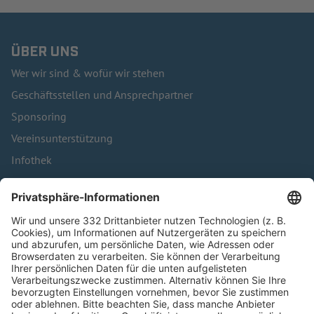
ÜBER UNS
Wer wir sind & wofür wir stehen
Geschäftsstellen und Ansprechpartner
Sponsoring
Vereinsunterstützung
Infothek
Kontakt
HÄUFIG BESUCHTE SEITEN
Pässe und Vereinswechsel
Trainerausbildung
Schulungsangebot Vereinsmitarbeiter
BFV-Geschäftsstellen