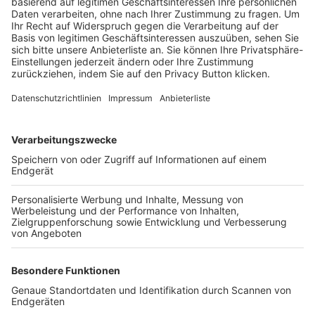
Trainerbörse
Login SpielPlus
FOLGE DEM BFV
TOP-VEREINE
TOP-PARTNER