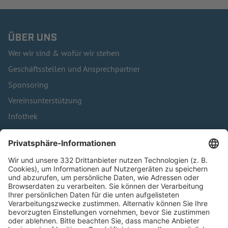
ÜBER UNS
Wer wir sind & wofür wir stehen
Geschäftsstellen und Ansprechpartner
Sponsoring
Vereinsunterstützung
Infothek
Kontakt
HÄUFIG BESUCHTE SEITEN
Pässe und Vereinswechsel
Trainerausbildung
Schulungsangebot Vereinsmitarbeiter
BFV-Geschäftsstellen