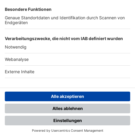
SFV
DFB
UEFA
FIFA
Nutzungsbedingungen
Datenschutz
Impressum