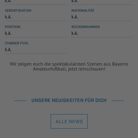
k.A.
k.A.
INFOTHEK
SPIELPLUS
GEBURTSDATUM
NATIONALITÄT
k.A.
k.A.
POSITION
RÜCKENNUMMER
k.A.
k.A.
STARKER FUSS
k.A.
Wir zeigen euch die spektakulärsten Szenen aus Bayerns
Amateurfußball, jetzt reinschauen!
UNSERE NEUIGKEITEN FÜR DICH
ALLE NEWS