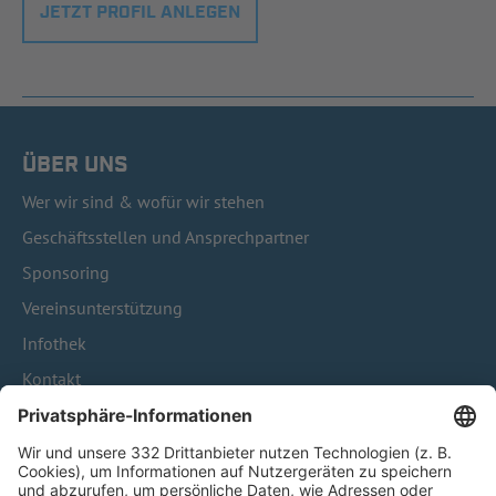
JETZT PROFIL ANLEGEN
ÜBER UNS
Wer wir sind & wofür wir stehen
Geschäftsstellen und Ansprechpartner
Sponsoring
Vereinsunterstützung
Infothek
Kontakt
HÄUFIG BESUCHTE SEITEN
Pässe und Vereinswechsel