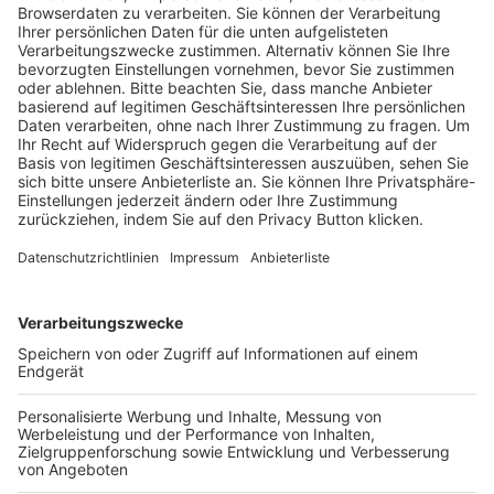
Trainerausbildung
Schulungsangebot Vereinsmitarbeiter
BFV-Geschäftsstellen
Trainerbörse
Login SpielPlus
FOLGE DEM BFV
TOP-VEREINE
TOP-PARTNER