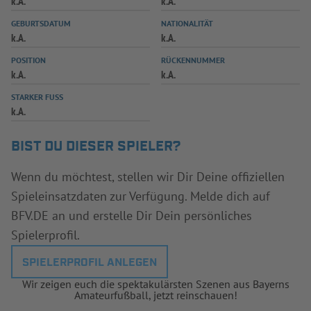
k.A.
k.A.
INFOTHEK
SPIELPLUS
GEBURTSDATUM
NATIONALITÄT
k.A.
k.A.
POSITION
RÜCKENNUMMER
k.A.
k.A.
STARKER FUSS
k.A.
BIST DU DIESER SPIELER?
Wenn du möchtest, stellen wir Dir Deine offiziellen
Spieleinsatzdaten zur Verfügung. Melde dich auf
BFV.DE an und erstelle Dir Dein persönliches
Spielerprofil.
SPIELERPROFIL ANLEGEN
Wir zeigen euch die spektakulärsten Szenen aus Bayerns
Amateurfußball, jetzt reinschauen!