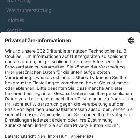
Sponsoring
Vereinsunterstützung
Infothek
Kontakt
HÄUFIG BESUCHTE SEITEN
Pässe und Vereinswechsel
Trainerausbildung
Schulungsangebot Vereinsmitarbeiter
BFV-Geschäftsstellen
Trainerbörse
Login SpielPlus
FOLGE DEM BFV