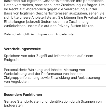
Trainerbörse
Login SpielPlus
FOLGE DEM BFV
TOP-VEREINE
TOP-PARTNER