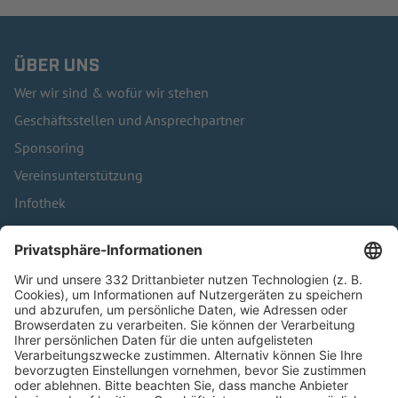
ÜBER UNS
Wer wir sind & wofür wir stehen
Geschäftsstellen und Ansprechpartner
Sponsoring
Vereinsunterstützung
Infothek
Kontakt
HÄUFIG BESUCHTE SEITEN
Pässe und Vereinswechsel
Trainerausbildung
Schulungsangebot Vereinsmitarbeiter
BFV-Geschäftsstellen