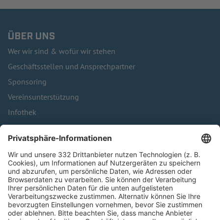
ÜBER UNS
Wer wir sind & wofür wir stehen
Geschäftsstellen und Ansprechpartner
Sponsoring
Vereinsunterstützung
Infothek
Kontakt
HÄUFIG BESUCHTE SEITEN
Pässe und Vereinswechsel
Trainerausbildung
Schulungsangebot Vereinsmitarbeiter
BFV-Geschäftsstellen