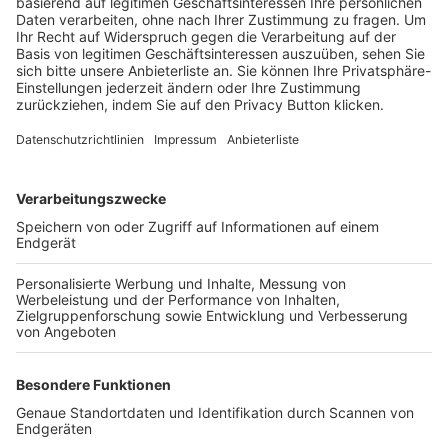
Trainerbörse
Login SpielPlus
FOLGE DEM BFV
TOP-VEREINE
TOP-PARTNER