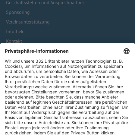
Geschäftsstellen und Ansprechpartner
Sponsoring
Vereinsunterstützung
Infothek
Kontakt
HÄUFIG BESUCHTE SEITEN
Pässe und Vereinswechsel
Trainerausbildung
Schulungsangebot Vereinsmitarbeiter
BFV-Geschäftsstellen
Trainerbörse
Login SpielPlus