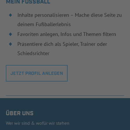
MEIN FUSSBALL
Inhalte personalisieren – Mache diese Seite zu
deinem Fußballerlebnis
Favoriten anlegen, Infos und Themen filtern
Präsentiere dich als Spieler, Trainer oder
Schiedsrichter
JETZT PROFIL ANLEGEN
ÜBER UNS
Wer wir sind & wofür wir stehen