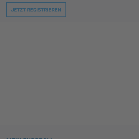
JETZT REGISTRIEREN