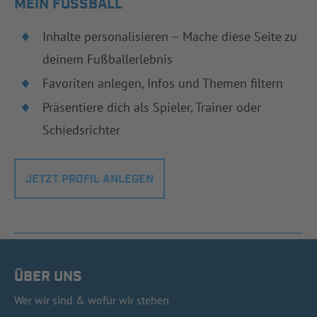
MEIN FUSSBALL
Inhalte personalisieren – Mache diese Seite zu
deinem Fußballerlebnis
Favoriten anlegen, Infos und Themen filtern
Präsentiere dich als Spieler, Trainer oder
Schiedsrichter
JETZT PROFIL ANLEGEN
ÜBER UNS
Wer wir sind & wofür wir stehen