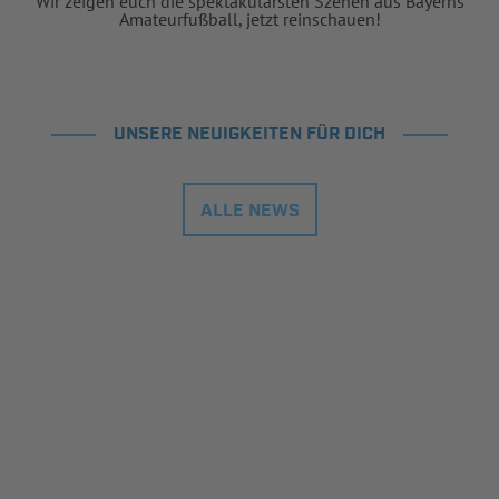
Wir zeigen euch die spektakulärsten Szenen aus Bayerns
Amateurfußball, jetzt reinschauen!
UNSERE NEUIGKEITEN FÜR DICH
ALLE NEWS