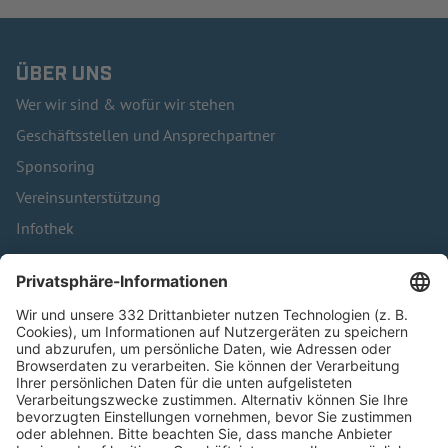
ÜBER UNS
Wer wir sind & wofür wir stehen
Geschäftsstellen und Ansprechpartner
Sponsoring
Vereinsunterstützung
Infothek
Kontakt
HÄUFIG BESUCHTE SEITEN
Pässe und Vereinswechsel
Trainerausbildung
Schulungsangebot Vereinsmitarbeiter
BFV-Geschäftsstellen