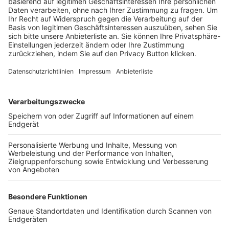
Trainerbörse
Login SpielPlus
FOLGE DEM BFV
TOP-VEREINE
TOP-PARTNER