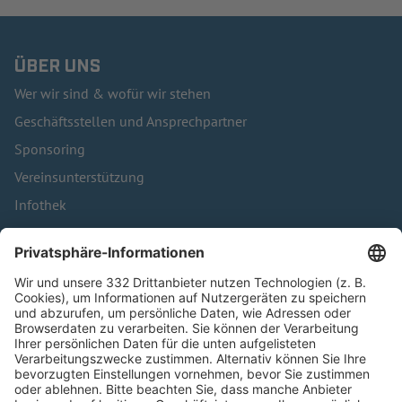
ÜBER UNS
Wer wir sind & wofür wir stehen
Geschäftsstellen und Ansprechpartner
Sponsoring
Vereinsunterstützung
Infothek
Kontakt
HÄUFIG BESUCHTE SEITEN
Pässe und Vereinswechsel
Trainerausbildung
Schulungsangebot Vereinsmitarbeiter
BFV-Geschäftsstellen