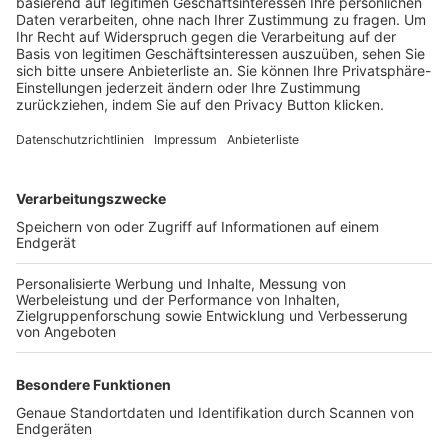
Trainerbörse
Login SpielPlus
FOLGE DEM BFV
TOP-VEREINE
TOP-PARTNER