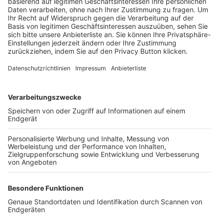
Trainerbörse
Login SpielPlus
FOLGE DEM BFV
TOP-VEREINE
TOP-PARTNER