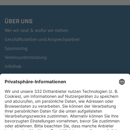
ÜBER UNS
Wer wir sind & wofür wir stehen
Geschäftsstellen und Ansprechpartner
Sponsoring
Vereinsunterstützung
Infothek
Kontakt
HÄUFIG BESUCHTE SEITEN
Pässe und Vereinswechsel
Trainerausbildung
Schulungsangebot Vereinsmitarbeiter
BFV-Geschäftsstellen