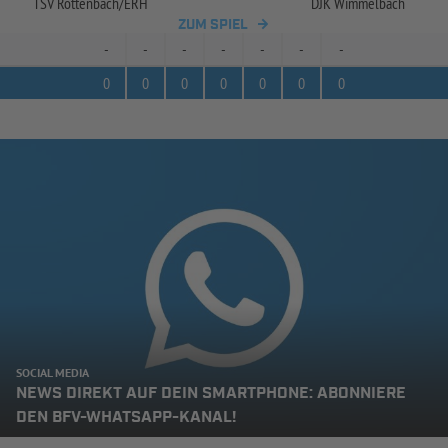
TSV Röttenbach/
ERH
DJK Wimmelbach
ZUM SPIEL
-
-
-
-
-
-
-
0
0
0
0
0
0
0
SOCIAL MEDIA
NEWS DIREKT AUF DEIN SMARTPHONE: ABONNIERE
DEN BFV-WHATSAPP-KANAL!