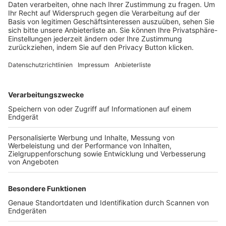
Trainerbörse
Login SpielPlus
FOLGE DEM BFV
TOP-VEREINE
TOP-PARTNER