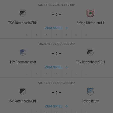
SO..
15.11.2026 /13:30 Uhr
-
:
-
TSV Röttenbach/
ERH
SpVgg Dürrbrunn/
Ul
ZUM SPIEL
-
-
-
-
-
-
-
SO..
07.03.2027 /14:00 Uhr
-
:
-
TSV Ebermannstadt
TSV Röttenbach/
ERH
ZUM SPIEL
-
-
-
-
-
-
-
SO..
14.03.2027 /14:00 Uhr
-
:
-
TSV Röttenbach/
ERH
SpVgg Reuth
ZUM SPIEL
-
-
-
-
-
-
-