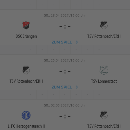
-
-
-
-
-
-
-
SO..
18.04.2027 /13:00 Uhr
-
:
-
BSC Erlangen
TSV Röttenbach/
ERH
ZUM SPIEL
-
-
-
-
-
-
-
SO..
25.04.2027 /13:00 Uhr
-
:
-
TSV Röttenbach/
ERH
TSV Lonnerstadt
ZUM SPIEL
-
-
-
-
-
-
-
SO..
02.05.2027 /10:00 Uhr
-
:
-
1. FC Herzogenaurach II
TSV Röttenbach/
ERH