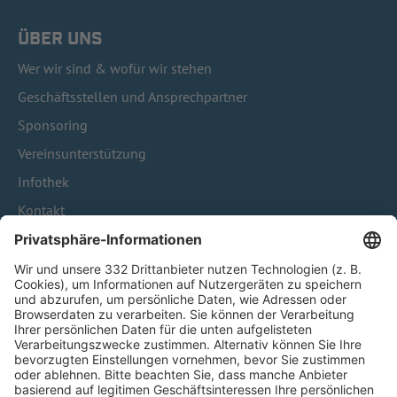
ÜBER UNS
Wer wir sind & wofür wir stehen
Geschäftsstellen und Ansprechpartner
Sponsoring
Vereinsunterstützung
Infothek
Kontakt
HÄUFIG BESUCHTE SEITEN
Pässe und Vereinswechsel
Trainerausbildung
Schulungsangebot Vereinsmitarbeiter
BFV-Geschäftsstellen