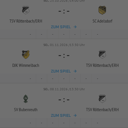
SO..
25.10.2026 /14:00 Uhr
-
:
-
TSV Röttenbach/
ERH
SC Adelsdorf
ZUM SPIEL
-
-
-
-
-
-
-
SO..
01.11.2026 /13:30 Uhr
-
:
-
DJK Wimmelbach
TSV Röttenbach/
ERH
ZUM SPIEL
-
-
-
-
-
-
-
SO..
08.11.2026 /13:30 Uhr
-
:
-
SV Bubenreuth
TSV Röttenbach/
ERH
ZUM SPIEL
-
-
-
-
-
-
-