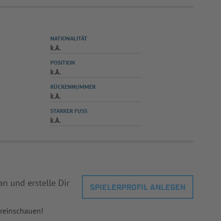
NATIONALITÄT
k.A.
POSITION
k.A.
RÜCKENNUMMER
k.A.
STARKER FUSS
k.A.
an und erstelle Dir
SPIELERPROFIL ANLEGEN
 reinschauen!