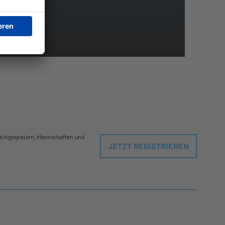
eblingsspielern, Mannschaften und
JETZT REGISTRIEREN