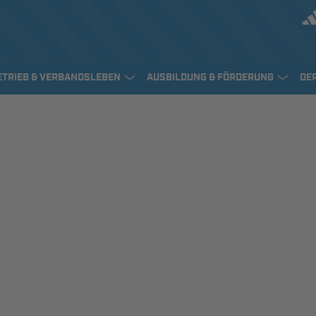
ETRIEB & VERBANDSLEBEN
AUSBILDUNG & FÖRDERUNG
DE