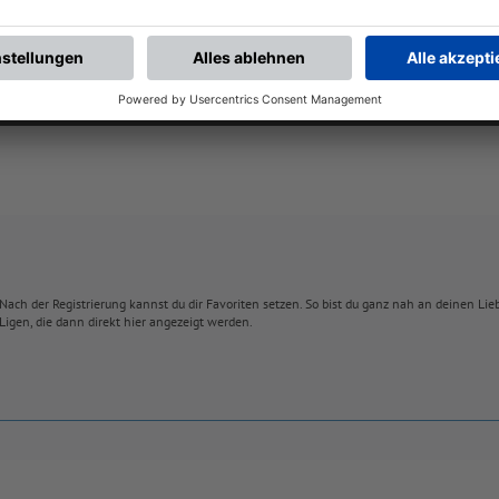
BONNIERE DEN BFV-WHATSAPP-KANAL!
Nach der Registrierung kannst du dir Favoriten setzen. So bist du ganz nah an deinen Li
Ligen, die dann direkt hier angezeigt werden.