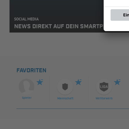
SOCIAL MEDIA
NEWS DIREKT AUF DEIN SMARTPHONE: A
FAVORITEN
Spieler
Mannschaft
Wettbewerb