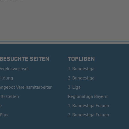
 BESUCHTE SEITEN
TOPLIGEN
Vereinswechsel
1. Bundesliga
bildung
2. Bundesliga
ngebot Vereinsmitarbeiter
3. Liga
ftsstellen
Regionalliga Bayern
e
1. Bundesliga Frauen
lPlus
2. Bundesliga Frauen