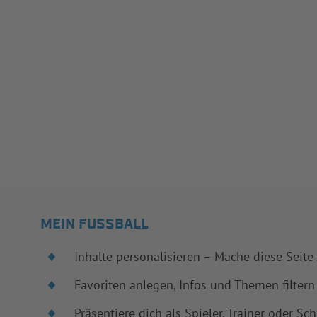
MEIN FUSSBALL
Inhalte personalisieren – Mache diese Seite
Favoriten anlegen, Infos und Themen filtern
Präsentiere dich als Spieler, Trainer oder Sch