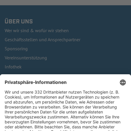
ÜBER UNS
Wer wir sind & wofür wir stehen
Geschäftsstellen und Ansprechpartner
Sponsoring
Vereinsunterstützung
Infothek
Kontakt
HÄUFIG BESUCHTE SEITEN
Pässe und Vereinswechsel
Trainerausbildung
Schulungsangebot Vereinsmitarbeiter
BFV-Geschäftsstellen