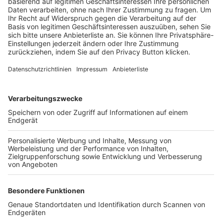
Trainerbörse
Login SpielPlus
FOLGE DEM BFV
TOP-VEREINE
TOP-PARTNER