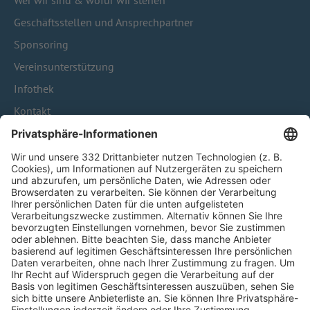
Geschäftsstellen und Ansprechpartner
Sponsoring
Vereinsunterstützung
Infothek
Kontakt
HÄUFIG BESUCHTE SEITEN
Pässe und Vereinswechsel
Trainerausbildung
Schulungsangebot Vereinsmitarbeiter
BFV-Geschäftsstellen
Trainerbörse
Login SpielPlus