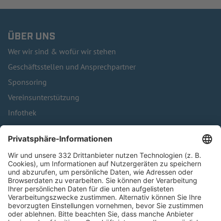
ÜBER UNS
Wer wir sind & wofür wir stehen
Geschäftsstellen und Ansprechpartner
Sponsoring
Vereinsunterstützung
Infothek
Kontakt
HÄUFIG BESUCHTE SEITEN
Pässe und Vereinswechsel
Trainerausbildung
Schulungsangebot Vereinsmitarbeiter
BFV-Geschäftsstellen