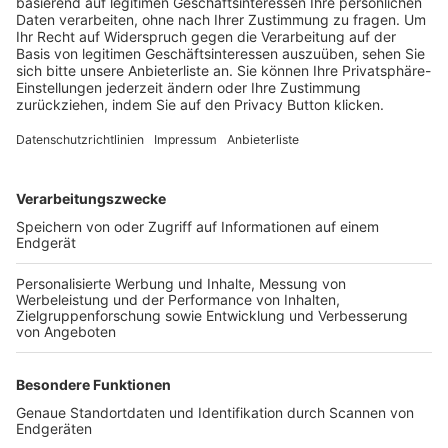
Trainerbörse
Login SpielPlus
FOLGE DEM BFV
TOP-VEREINE
TOP-PARTNER