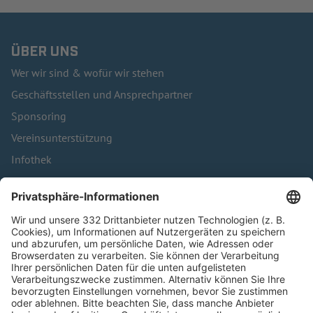
ÜBER UNS
Wer wir sind & wofür wir stehen
Geschäftsstellen und Ansprechpartner
Sponsoring
Vereinsunterstützung
Infothek
Kontakt
HÄUFIG BESUCHTE SEITEN
Pässe und Vereinswechsel
Trainerausbildung
Schulungsangebot Vereinsmitarbeiter
BFV-Geschäftsstellen