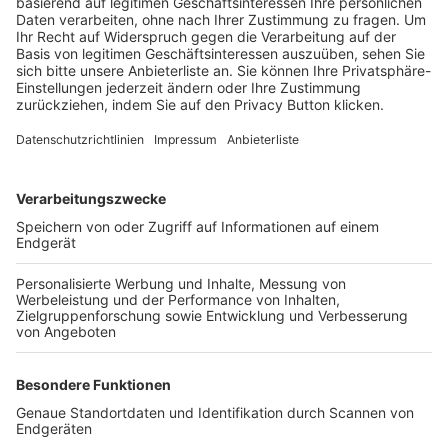
Trainerbörse
Login SpielPlus
FOLGE DEM BFV
TOP-VEREINE
TOP-PARTNER