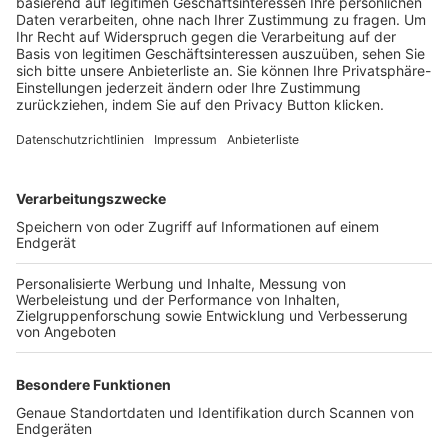
Trainerbörse
Login SpielPlus
FOLGE DEM BFV
TOP-VEREINE
TOP-PARTNER