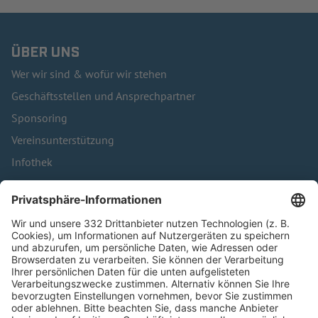
ÜBER UNS
Wer wir sind & wofür wir stehen
Geschäftsstellen und Ansprechpartner
Sponsoring
Vereinsunterstützung
Infothek
Kontakt
HÄUFIG BESUCHTE SEITEN
Pässe und Vereinswechsel
Trainerausbildung
Schulungsangebot Vereinsmitarbeiter
BFV-Geschäftsstellen