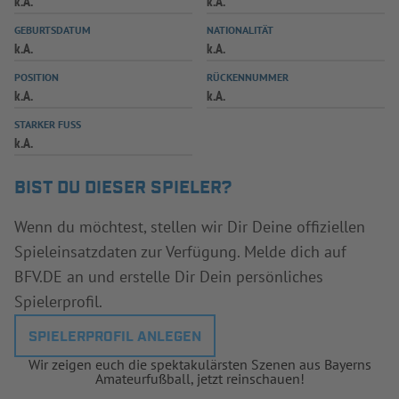
k.A.
k.A.
INFOTHEK
SPIELPLUS
GEBURTSDATUM
NATIONALITÄT
k.A.
k.A.
POSITION
RÜCKENNUMMER
k.A.
k.A.
STARKER FUSS
k.A.
BIST DU DIESER SPIELER?
Wenn du möchtest, stellen wir Dir Deine offiziellen
Spieleinsatzdaten zur Verfügung. Melde dich auf
BFV.DE an und erstelle Dir Dein persönliches
Spielerprofil.
SPIELERPROFIL ANLEGEN
Wir zeigen euch die spektakulärsten Szenen aus Bayerns
Amateurfußball, jetzt reinschauen!