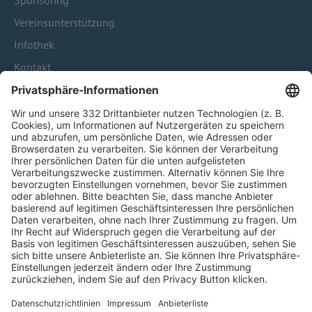
Sponsoring
Vereinsunterstützung
Infothek
Kontakt
HÄUFIG BESUCHTE SEITEN
Pässe und Vereinswechsel
Trainerausbildung
Schulungsangebot Vereinsmitarbeiter
BFV-Geschäftsstellen
Trainerbörse
Login SpielPlus
FOLGE DEM BFV