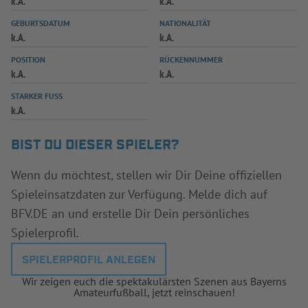
k.A.
k.A.
INFOTHEK
SPIELPLUS
GEBURTSDATUM
NATIONALITÄT
k.A.
k.A.
POSITION
RÜCKENNUMMER
k.A.
k.A.
STARKER FUSS
k.A.
BIST DU DIESER SPIELER?
Wenn du möchtest, stellen wir Dir Deine offiziellen
Spieleinsatzdaten zur Verfügung. Melde dich auf
BFV.DE an und erstelle Dir Dein persönliches
Spielerprofil.
SPIELERPROFIL ANLEGEN
Wir zeigen euch die spektakulärsten Szenen aus Bayerns
Amateurfußball, jetzt reinschauen!