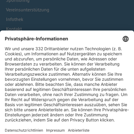
Sponsoring
Vereinsunterstützung
Infothek
Kontakt
HÄUFIG BESUCHTE SEITEN
Pässe und Vereinswechsel
Trainerausbildung
Schulungsangebot Vereinsmitarbeiter
BFV-Geschäftsstellen
Trainerbörse
Login SpielPlus
FOLGE DEM BFV