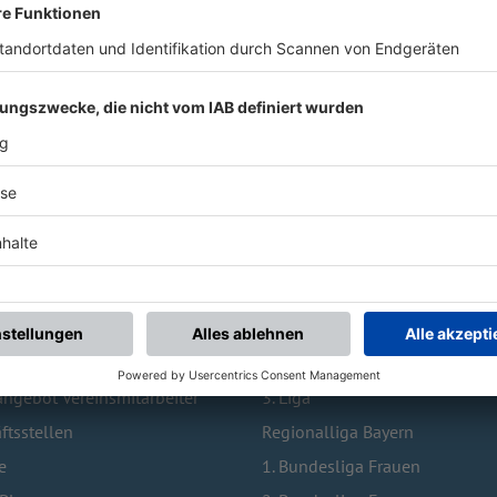
 BESUCHTE SEITEN
TOPLIGEN
Vereinswechsel
1. Bundesliga
bildung
2. Bundesliga
ngebot Vereinsmitarbeiter
3. Liga
ftsstellen
Regionalliga Bayern
e
1. Bundesliga Frauen