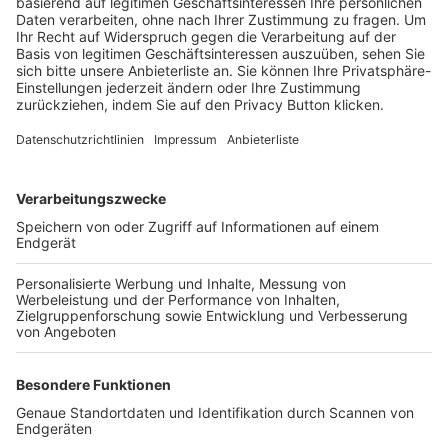
Trainerbörse
Login SpielPlus
FOLGE DEM BFV
TOP-VEREINE
TOP-PARTNER