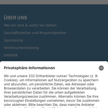
ÜBER UNS
Wer wir sind & wofür wir stehen
Geschäftsstellen und Ansprechpartner
Sponsoring
Vereinsunterstützung
Infothek
Kontakt
HÄUFIG BESUCHTE SEITEN
Pässe und Vereinswechsel
Trainerausbildung
Schulungsangebot Vereinsmitarbeiter
BFV-Geschäftsstellen