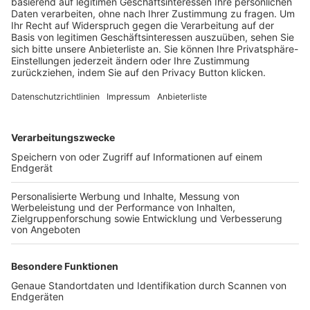
Trainerbörse
Login SpielPlus
FOLGE DEM BFV
TOP-VEREINE
TOP-PARTNER