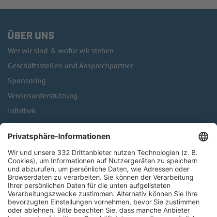
ÜBER UNS
Wer wir sind & wofür wir stehen
Geschäftsstellen und Ansprechpartner
Sponsoring
Vereinsunterstützung
Infothek
Kontakt
HÄUFIG BESUCHTE SEITEN
Pässe und Vereinswechsel
Trainerausbildung
Schulungsangebot Vereinsmitarbeiter
BFV-Geschäftsstellen