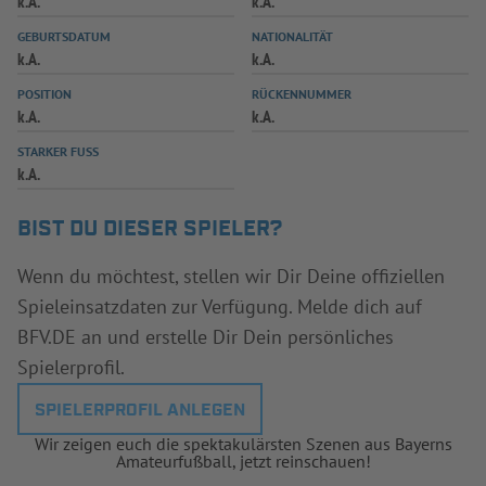
k.A.
k.A.
INFOTHEK
SPIELPLUS
GEBURTSDATUM
NATIONALITÄT
k.A.
k.A.
POSITION
RÜCKENNUMMER
k.A.
k.A.
STARKER FUSS
k.A.
BIST DU DIESER SPIELER?
Wenn du möchtest, stellen wir Dir Deine offiziellen
Spieleinsatzdaten zur Verfügung. Melde dich auf
BFV.DE an und erstelle Dir Dein persönliches
Spielerprofil.
SPIELERPROFIL ANLEGEN
Wir zeigen euch die spektakulärsten Szenen aus Bayerns
Amateurfußball, jetzt reinschauen!