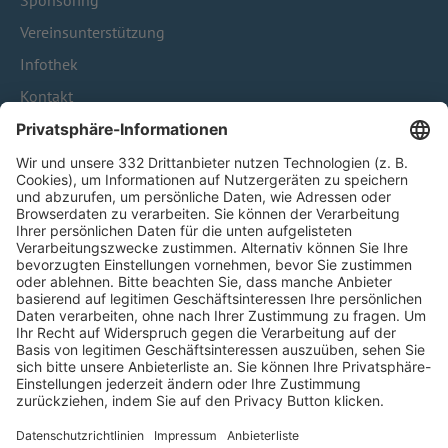
Sponsoring
Vereinsunterstützung
Infothek
Kontakt
HÄUFIG BESUCHTE SEITEN
Pässe und Vereinswechsel
Trainerausbildung
Schulungsangebot Vereinsmitarbeiter
BFV-Geschäftsstellen
Trainerbörse
Login SpielPlus
FOLGE DEM BFV