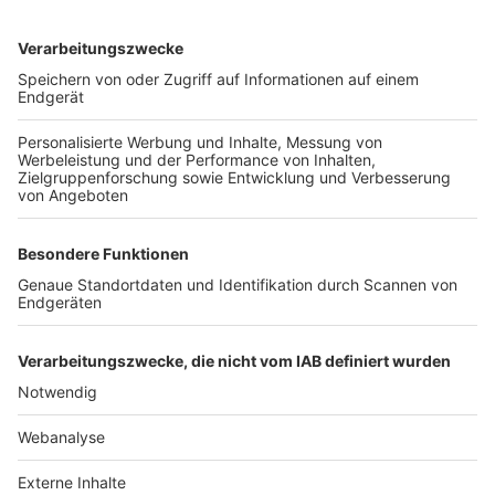
TOP-VEREINE
TOP-PARTNER
SFV
DFB
UEFA
FIFA
Nutzungsbedingungen
Datenschutz
Impressum