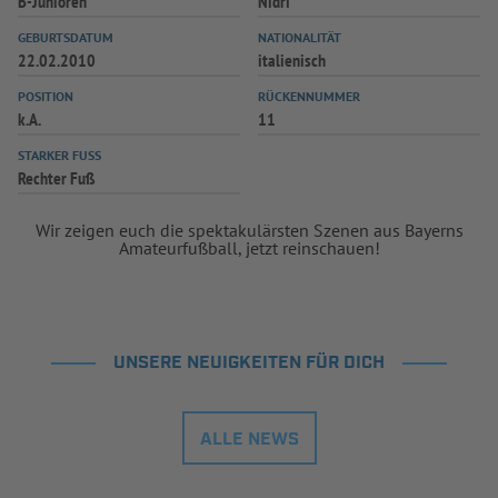
B-Junioren
Nidri
INFOTHEK
SPIELPLUS
GEBURTSDATUM
NATIONALITÄT
22.02.2010
italienisch
POSITION
RÜCKENNUMMER
k.A.
11
STARKER FUSS
Rechter Fuß
Wir zeigen euch die spektakulärsten Szenen aus Bayerns
Amateurfußball, jetzt reinschauen!
UNSERE NEUIGKEITEN FÜR DICH
ALLE NEWS