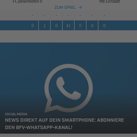
FC Deisenhofen II
VfB Eichstätt
ZUM SPIEL
-
-
-
-
-
-
-
0
2
0
42
0
0
0
SOCIAL MEDIA
NEWS DIREKT AUF DEIN SMARTPHONE: ABONNIERE
DEN BFV-WHATSAPP-KANAL!