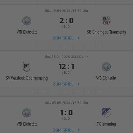
SO..
19.04.2026 /13:30 Uhr


:
( 
 )
:
VfB Eichstätt
SB Chiemgau Traunstein
ZUM SPIEL
-
-
-
-
-
-
-
SA..
25.04.2026 /08:00 Uhr


:
( 
 )
:
SV Waldeck-
Obermenzing
VfB Eichstätt
ZUM SPIEL
-
-
-
-
-
-
-
SO..
03.05.2026 /13:30 Uhr


:
( 
 )
:
VfB Eichstätt
FC Ismaning
ZUM SPIEL