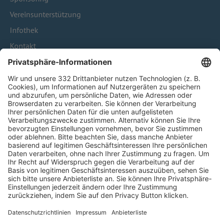
Vereinsunterstützung
Infothek
Kontakt
HÄUFIG BESUCHTE SEITEN
Pässe und Vereinswechsel
Trainerausbildung
Schulungsangebot Vereinsmitarbeiter
BFV-Geschäftsstellen
Trainerbörse
Login SpielPlus
FOLGE DEM BFV