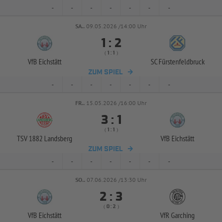
-
-
-
-
-
-
-
SA..
09.05.2026 /14:00 Uhr


:
( 
 )
:
VfB Eichstätt
SC Fürstenfeldbruck
ZUM SPIEL
-
-
-
-
-
-
-
FR..
15.05.2026 /16:00 Uhr


:
( 
 )
:
TSV 1882 Landsberg
VfB Eichstätt
ZUM SPIEL
-
-
-
-
-
-
-
SO..
07.06.2026 /13:30 Uhr


:
( 
 )
:
VfB Eichstätt
VfR Garching