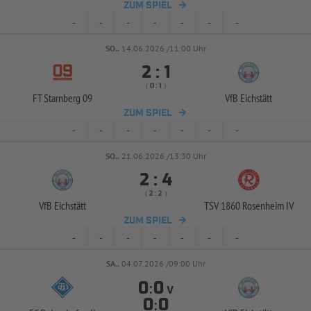
ZUM SPIEL
-
-
-
-
-
-
-
SO..
14.06.2026 /11:00 Uhr


:
( 
 )
:
FT Starnberg 09
VfB Eichstätt
ZUM SPIEL
-
-
-
-
-
-
-
SO..
21.06.2026 /13:30 Uhr


:
( 
 )
:
VfB Eichstätt
TSV 1860 Rosenheim IV
ZUM SPIEL
-
-
-
-
-
-
-
SA..
04.07.2026 /09:00 Uhr
:
V
: