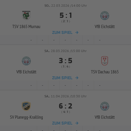
SO..
22.03.2026 /14:00 Uhr


:
( 
 )
:
TSV 1865 Murnau
VfB Eichstätt
ZUM SPIEL
-
-
-
-
-
-
-
SA..
28.03.2026 /15:00 Uhr


:
( 
 )
:
VfB Eichstätt
TSV Dachau 1865
ZUM SPIEL
-
-
-
-
-
-
-
SA..
11.04.2026 /10:30 Uhr


:
( 
 )
:
SV Planegg-
Krailling
VfB Eichstätt
ZUM SPIEL
-
-
-
-
-
-
-