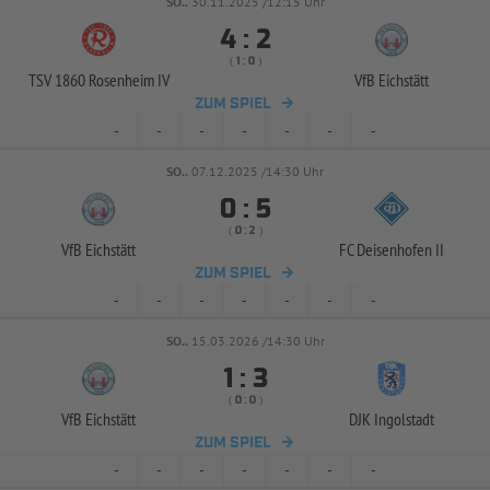
SO..
30.11.2025 /12:15 Uhr


:
( 
 )
:
TSV 1860 Rosenheim IV
VfB Eichstätt
ZUM SPIEL
-
-
-
-
-
-
-
SO..
07.12.2025 /14:30 Uhr


:
( 
 )
:
VfB Eichstätt
FC Deisenhofen II
ZUM SPIEL
-
-
-
-
-
-
-
SO..
15.03.2026 /14:30 Uhr


:
( 
 )
:
VfB Eichstätt
DJK Ingolstadt
ZUM SPIEL
-
-
-
-
-
-
-