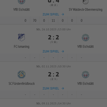


:
( 
 )
:
VfB Eichstätt
SV Waldeck-
Obermenzing
ZUM SPIEL
0
70
0
11
0
0
0
SO..
26.10.2025 /13:00 Uhr


:
( 
 )
:
FC Ismaning
VfB Eichstätt
ZUM SPIEL
-
-
-
-
-
-
-
SO..
02.11.2025 /10:30 Uhr


:
( 
 )
:
SC Fürstenfeldbruck
VfB Eichstätt
ZUM SPIEL
-
-
-
-
-
-
-
SO..
09.11.2025 /14:30 Uhr