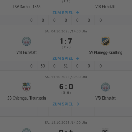
( 
 )
:
TSV Dachau 1865
VfB Eichstätt
ZUM SPIEL
0
0
0
0
0
0
0
SA..
04.10.2025 /14:00 Uhr


:
( 
 )
:
VfB Eichstätt
SV Planegg-
Krailling
ZUM SPIEL
0
50
0
31
0
0
0
SA..
11.10.2025 /09:00 Uhr


:
( 
 )
:
SB Chiemgau Traunstein
VfB Eichstätt
ZUM SPIEL
-
-
-
-
-
-
-
SA..
18.10.2025 /14:00 Uhr