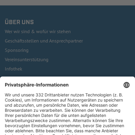
ÜBER UNS
Wer wir sind & wofür wir stehen
Geschäftsstellen und Ansprechpartner
Sponsoring
Vereinsunterstützung
Infothek
Kontakt
HÄUFIG BESUCHTE SEITEN
Pässe und Vereinswechsel
Trainerausbildung
Schulungsangebot Vereinsmitarbeiter
BFV-Geschäftsstellen