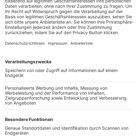
Trainerbörse
Login SpielPlus
FOLGE DEM BFV
TOP-VEREINE
TOP-PARTNER