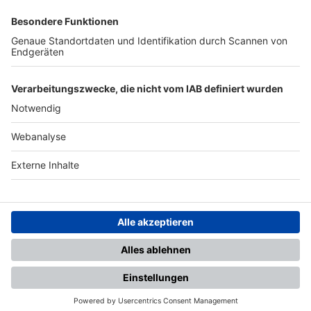
SFV
DFB
UEFA
FIFA
Nutzungsbedingungen
Datenschutz
Impressum