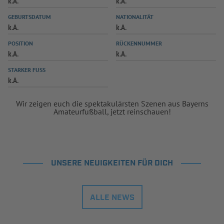
k.A.
k.A.
INFOTHEK
SPIELPLUS
GEBURTSDATUM
NATIONALITÄT
k.A.
k.A.
POSITION
RÜCKENNUMMER
k.A.
k.A.
STARKER FUSS
k.A.
Wir zeigen euch die spektakulärsten Szenen aus Bayerns
Amateurfußball, jetzt reinschauen!
UNSERE NEUIGKEITEN FÜR DICH
ALLE NEWS