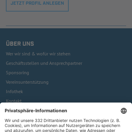
JETZT PROFIL ANLEGEN
ÜBER UNS
Wer wir sind & wofür wir stehen
Geschäftsstellen und Ansprechpartner
Sponsoring
Vereinsunterstützung
Infothek
Kontakt
HÄUFIG BESUCHTE SEITEN
Pässe und Vereinswechsel