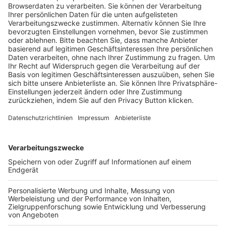
Trainerausbildung
Schulungsangebot Vereinsmitarbeiter
BFV-Geschäftsstellen
Trainerbörse
Login SpielPlus
FOLGE DEM BFV
TOP-VEREINE
TOP-PARTNER